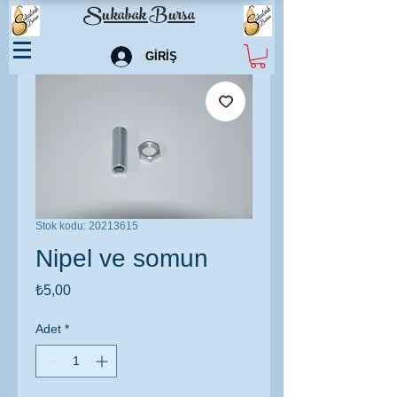
Sukabak Bursa
GİRİŞ
Stok kodu: 20213615
Nipel ve somun
Fiyat
₺5,00
Adet
*