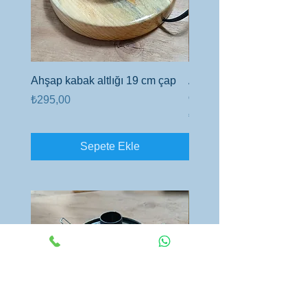
Ahşap kabak altlığı 19 cm çap
Ahşap altlık 6cm kalınlı
çap
Fiyat
₺295,00
Fiyat
₺450,00
Sepete Ekle