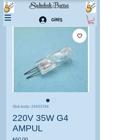
Sukabak Bursa
GİRİŞ
Stok kodu: 24433794
220V 35W G4
AMPUL
Fiyat
₺60,00