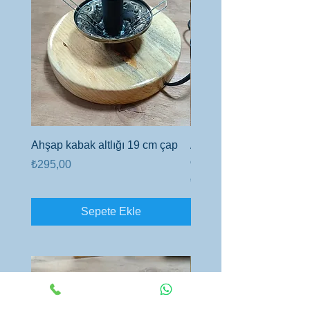
Ahşap kabak altlığı 19 cm çap
Ahşap altlık 6cm kalınlı
çap
Fiyat
₺295,00
Fiyat
₺450,00
Sepete Ekle