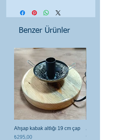
Benzer Ürünler
Ahşap kabak altlığı 19 cm çap
Ahşap altlık 6cm kalınlı
çap
Fiyat
₺295,00