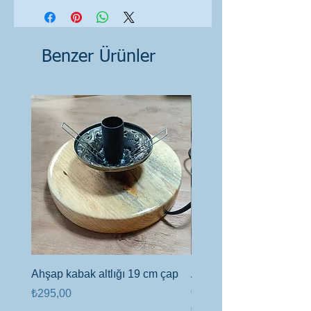
Benzer Ürünler
Ahşap kabak altlığı 19 cm çap
Ahşap altlık 6cm kalınlı
çap
Fiyat
₺295,00
Fiyat
₺450,00