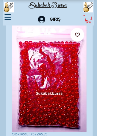
Sukabak Bursa
GİRİŞ
Stok kodu: 75724515