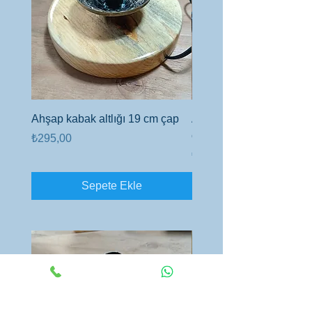
Ahşap kabak altlığı 19 cm çap
Ahşap altlık 6cm kalınlı
çap
Fiyat
₺295,00
Fiyat
₺450,00
Sepete Ekle