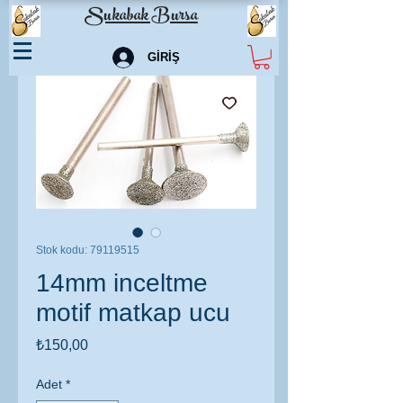
Sukabak Bursa
GİRİŞ
Stok kodu: 79119515
14mm inceltme
motif matkap ucu
Fiyat
₺150,00
Adet
*